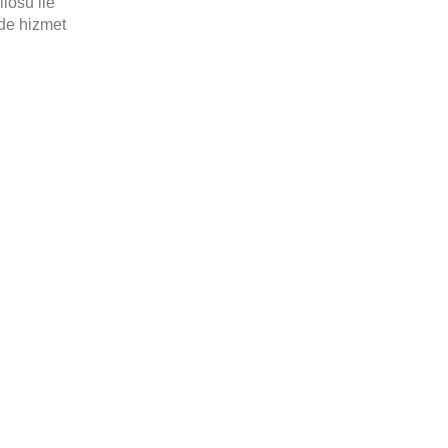
ilosu ile
lde hizmet