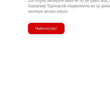
100 Kişilik deneyimli ekibi ve 50’ye yakın araç f
Gaziantep Taşımacılık müşterilerine en iyi şeki
vermeye devam ediyor.
Hakkımızda