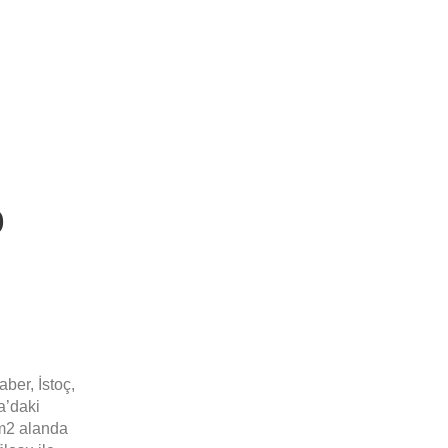
o
ber, İstoç,
a’daki
0m2 alanda